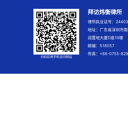
拜访炜衡律所
律所执业证号：244032
地址：广东省深圳市南
润置地大厦D座19楼
邮编：518057
传真：+86-0755-829
扫码后用手机访问网站