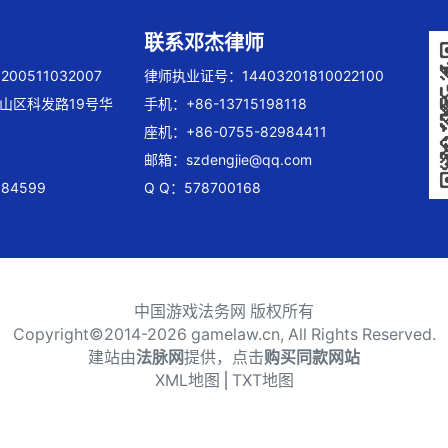
联系邓杰律师
00511032007
律师执业证号：14403201810022100
山区科发路19号华
手机：+86-13715198118
座机：+86-0755-82984411
邮箱：
szdengjie@qq.com
84599
Q Q：578700168
中国游戏法务网 版权所有
Copyright©2014-
2026 gamelaw.cn, All Rights Reserved.
建站由
法脉网
提供，点击
购买同款网站
XML地图
⎪
TXT地图