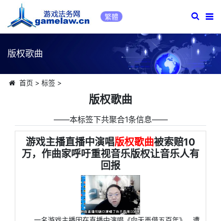
繁體
版权歌曲
首页
>
标签
>
版权歌曲
――本标签下共聚合1条信息――
游戏主播直播中演唱
版权歌曲
被索赔10
万，作曲家呼吁重视音乐版权让音乐人有
回报
一名游戏主播因在直播中演唱《向天再借五百年》，遭