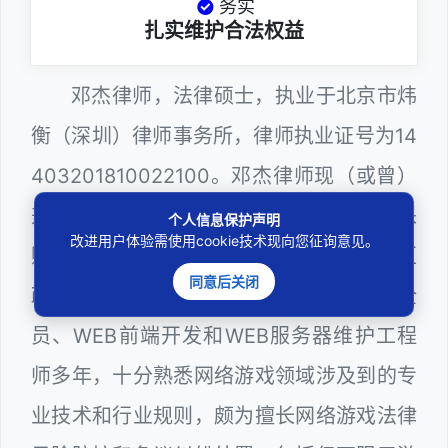
务实
扎实维护合法权益
邓杰律师，法律硕士，执业于北京市炜
衡（深圳）律师事务所，律师执业证号为14
403201810022100。邓杰律师现（或曾）
兼任深圳市人民政府听证员、深圳市政府采
个人信息保护声明
改进用户体验需使用cookie技术现向您征询意见。
购评审专家（法律类），曾担任深圳市某区
同意后关闭
政府系统公职律师、计算机信息网络安全
员、WEB前端开发和WEB服务器维护工程
师多年，十分熟悉网络游戏领域涉及到的专
业技术和行业规则，颇为擅长网络游戏法律