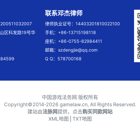
联系邓杰律师
00511032007
律师执业证号：14403201810022100
山区科发路19号华
手机：+86-13715198118
座机：+86-0755-82984411
邮箱：
szdengjie@qq.com
84599
Q Q：578700168
中国游戏法务网 版权所有
Copyright©2014-
2026 gamelaw.cn, All Rights Reserved.
建站由
法脉网
提供，点击
购买同款网站
XML地图
⎪
TXT地图