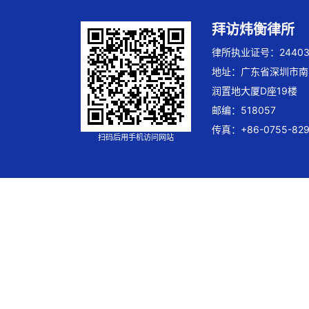
拜访炜衡律所
律所执业证号：244032
地址：广东省深圳市南
润置地大厦D座19楼
邮编：518057
传真：+86-0755-829
扫码后用手机访问网站