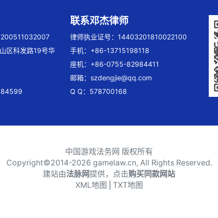
联系邓杰律师
00511032007
律师执业证号：14403201810022100
山区科发路19号华
手机：+86-13715198118
座机：+86-0755-82984411
邮箱：
szdengjie@qq.com
84599
Q Q：578700168
中国游戏法务网 版权所有
Copyright©2014-
2026 gamelaw.cn, All Rights Reserved.
建站由
法脉网
提供，点击
购买同款网站
XML地图
⎪
TXT地图