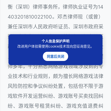
衡（深圳）律师事务所，律师执业证号为14
403201810022100。邓杰律师现（或曾）
兼任深圳市人民政府听证员、深圳市政府采
购评审专家（法律类），曾担任深圳市某区
个人信息保护声明
政府系统公职律师、计算机信息网络安全
改进用户体验需使用cookie技术现向您征询意见。
员、WEB前端开发和WEB服务器维护工程
同意后关闭
师多年，十分熟悉网络游戏领域涉及到的专
业技术和行业规则，颇为擅长网络游戏法律
风险防控和争议纠纷处置，包括但不限于游
戏软件开发运营纠纷、游戏账号买卖找回纠
纷、游戏账号租赁纠纷、游戏充值退费纠