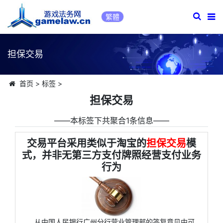
繁體
担保交易
首页
>
标签
>
担保交易
――本标签下共聚合1条信息――
交易平台采用类似于淘宝的
担保交易
模
式，并非无第三方支付牌照经营支付业务
行为
从中国人民银行广州分行营业管理部的答复意见中可