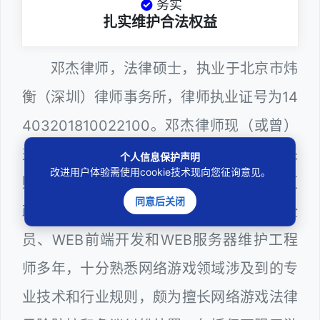
务实
扎实维护合法权益
邓杰律师，法律硕士，执业于北京市炜
衡（深圳）律师事务所，律师执业证号为14
403201810022100。邓杰律师现（或曾）
兼任深圳市人民政府听证员、深圳市政府采
个人信息保护声明
改进用户体验需使用cookie技术现向您征询意见。
购评审专家（法律类），曾担任深圳市某区
同意后关闭
政府系统公职律师、计算机信息网络安全
员、WEB前端开发和WEB服务器维护工程
师多年，十分熟悉网络游戏领域涉及到的专
业技术和行业规则，颇为擅长网络游戏法律