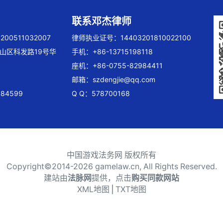
联系邓杰律师
00511032007
律师执业证号：14403201810022100
山区科发路19号华
手机：+86-13715198118
座机：+86-0755-82984411
邮箱：
szdengjie@qq.com
84599
Q Q：578700168
中国游戏法务网 版权所有
Copyright©2014-
2026 gamelaw.cn, All Rights Reserved.
建站由
法脉网
提供，点击
购买同款网站
XML地图
⎪
TXT地图