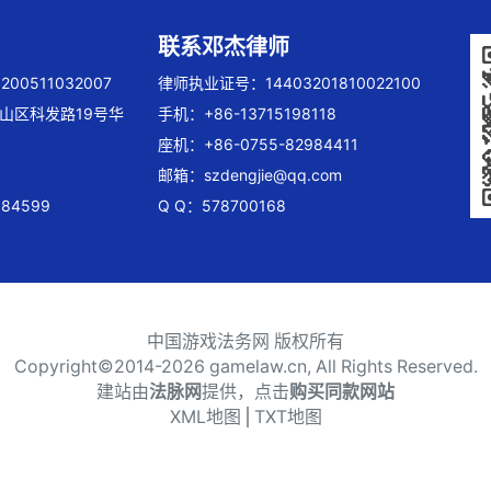
联系邓杰律师
00511032007
律师执业证号：14403201810022100
山区科发路19号华
手机：+86-13715198118
座机：+86-0755-82984411
邮箱：
szdengjie@qq.com
84599
Q Q：578700168
中国游戏法务网 版权所有
Copyright©2014-
2026 gamelaw.cn, All Rights Reserved.
建站由
法脉网
提供，点击
购买同款网站
XML地图
⎪
TXT地图