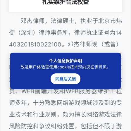
扎实维护合法权益
邓杰律师，法律硕士，执业于北京市炜
衡（深圳）律师事务所，律师执业证号为14
403201810022100。邓杰律师现（或曾）
兼任深圳市人民政府听证员、深圳市政府采
个人信息保护声明
购评审专家（法律类），曾担任深圳市某区
改进用户体验需使用cookie技术现向您征询意见。
政府系统公职律师、计算机信息网络安全
同意后关闭
员、WEB前端开发和WEB服务器维护工程
师多年，十分熟悉网络游戏领域涉及到的专
业技术和行业规则，颇为擅长网络游戏法律
风险防控和争议纠纷处置，包括但不限于游