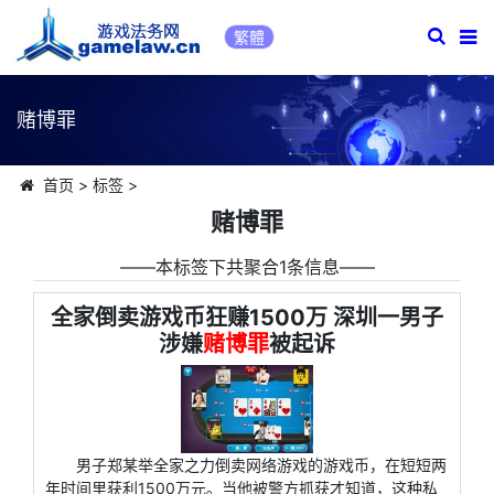
繁體
赌博罪
首页
>
标签
>
赌博罪
――本标签下共聚合1条信息――
全家倒卖游戏币狂赚1500万 深圳一男子
涉嫌
赌博罪
被起诉
男子郑某举全家之力倒卖网络游戏的游戏币，在短短两
年时间里获利1500万元。当他被警方抓获才知道，这种私