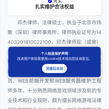
务实
扎实维护合法权益
邓杰律师，法律硕士，执业于北京市炜
衡（深圳）律师事务所，律师执业证号为14
403201810022100。邓杰律师现（或曾）
兼任深圳市人民政府听证员、深圳市政府采
个人信息保护声明
改进用户体验需使用cookie技术现向您征询意见。
购评审专家（法律类），曾担任深圳市某区
同意后关闭
政府系统公职律师、计算机信息网络安全
员、WEB前端开发和WEB服务器维护工程
师多年，十分熟悉网络游戏领域涉及到的专
业技术和行业规则，颇为擅长网络游戏法律