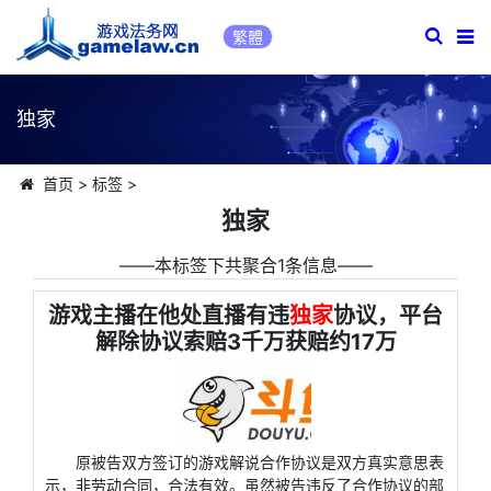
繁體
独家
首页
>
标签
>
独家
――本标签下共聚合1条信息――
游戏主播在他处直播有违
独家
协议，平台
解除协议索赔3千万获赔约17万
原被告双方签订的游戏解说合作协议是双方真实意思表
示，非劳动合同，合法有效。虽然被告违反了合作协议的部