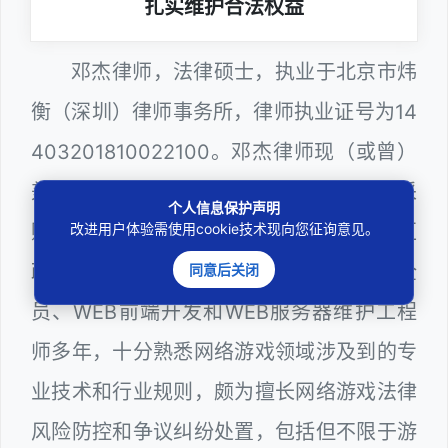
扎实维护合法权益
邓杰律师，法律硕士，执业于北京市炜
衡（深圳）律师事务所，律师执业证号为14
403201810022100。邓杰律师现（或曾）
兼任深圳市人民政府听证员、深圳市政府采
个人信息保护声明
购评审专家（法律类），曾担任深圳市某区
改进用户体验需使用cookie技术现向您征询意见。
政府系统公职律师、计算机信息网络安全
同意后关闭
员、WEB前端开发和WEB服务器维护工程
师多年，十分熟悉网络游戏领域涉及到的专
业技术和行业规则，颇为擅长网络游戏法律
风险防控和争议纠纷处置，包括但不限于游