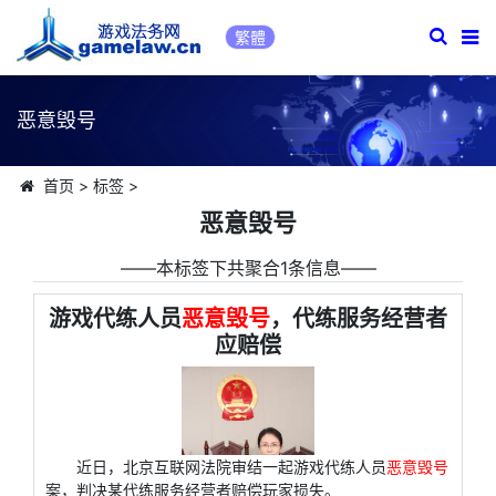
繁體
恶意毁号
首页
>
标签
>
恶意毁号
――本标签下共聚合1条信息――
游戏代练人员
恶意毁号
，代练服务经营者
应赔偿
近日，北京互联网法院审结一起游戏代练人员
恶意毁号
案，判决某代练服务经营者赔偿玩家损失。