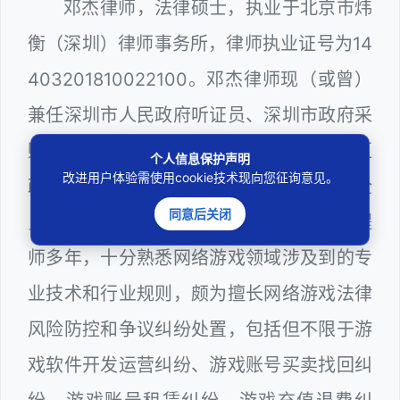
邓杰律师，法律硕士，执业于北京市炜
衡（深圳）律师事务所，律师执业证号为14
403201810022100。邓杰律师现（或曾）
兼任深圳市人民政府听证员、深圳市政府采
购评审专家（法律类），曾担任深圳市某区
个人信息保护声明
改进用户体验需使用cookie技术现向您征询意见。
政府系统公职律师、计算机信息网络安全
同意后关闭
员、WEB前端开发和WEB服务器维护工程
师多年，十分熟悉网络游戏领域涉及到的专
业技术和行业规则，颇为擅长网络游戏法律
风险防控和争议纠纷处置，包括但不限于游
戏软件开发运营纠纷、游戏账号买卖找回纠