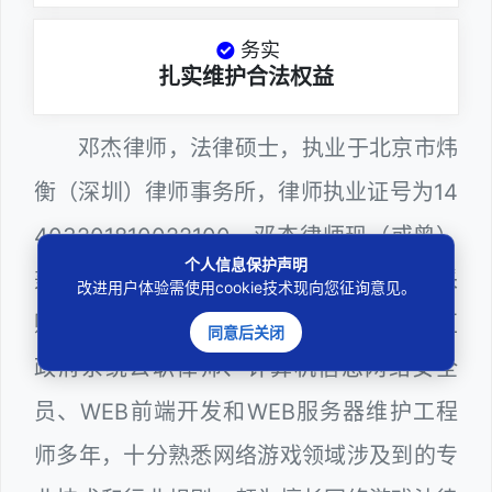
务实
扎实维护合法权益
邓杰律师，法律硕士，执业于北京市炜
衡（深圳）律师事务所，律师执业证号为14
403201810022100。邓杰律师现（或曾）
个人信息保护声明
兼任深圳市人民政府听证员、深圳市政府采
改进用户体验需使用cookie技术现向您征询意见。
购评审专家（法律类），曾担任深圳市某区
同意后关闭
政府系统公职律师、计算机信息网络安全
员、WEB前端开发和WEB服务器维护工程
师多年，十分熟悉网络游戏领域涉及到的专