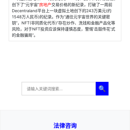
创下了“元宇宙”
房地产
交易价格的新纪录，打破了一周前
Decentraland平台上一块虚拟土地创下的243万美元(约
1548万人民币)的纪录。作为“通往元宇宙世界的关键密
钥”，NFT(非同质化代币)“存在炒作、洗钱和金融产品化等
风险，对于NFT投资应该保持谨慎态度，警惕‘击鼓传花’式
的金融骗局”。
🔍
法律咨询