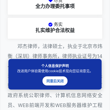
尽责
全力办理委托事项
务实
扎实维护合法权益
邓杰律师，法律硕士，执业于北京市炜
衡（深圳）律师事务所，律师执业证号为14
403201810022100。邓杰律师现（或曾）
个人信息保护声明
改进用户体验需使用cookie技术现向您征询意见。
兼任深圳市人民政府听证员、深圳市政府采
同意后关闭
购评审专家（法律类），曾担任深圳市某区
政府系统公职律师、计算机信息网络安全
员、WEB前端开发和WEB服务器维护工程