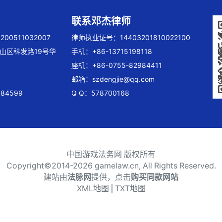
联系邓杰律师
00511032007
律师执业证号：14403201810022100
山区科发路19号华
手机：+86-13715198118
座机：+86-0755-82984411
邮箱：
szdengjie@qq.com
84599
Q Q：578700168
中国游戏法务网 版权所有
Copyright©2014-
2026 gamelaw.cn, All Rights Reserved.
建站由
法脉网
提供，点击
购买同款网站
XML地图
⎪
TXT地图