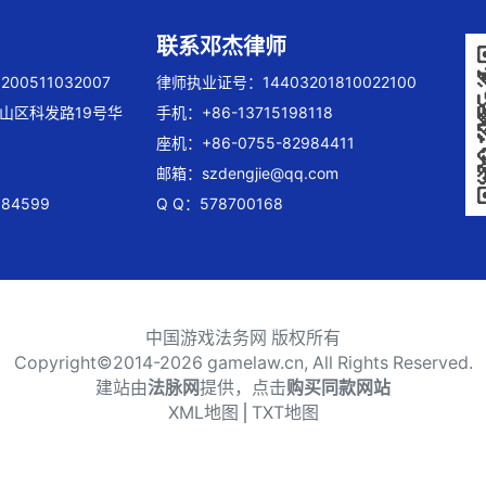
联系邓杰律师
00511032007
律师执业证号：14403201810022100
山区科发路19号华
手机：+86-13715198118
座机：+86-0755-82984411
邮箱：
szdengjie@qq.com
84599
Q Q：578700168
中国游戏法务网 版权所有
Copyright©2014-
2026 gamelaw.cn, All Rights Reserved.
建站由
法脉网
提供，点击
购买同款网站
XML地图
⎪
TXT地图