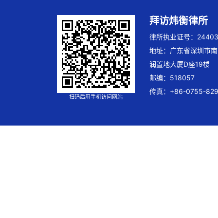
拜访炜衡律所
律所执业证号：244032
地址：广东省深圳市南
润置地大厦D座19楼
邮编：518057
传真：+86-0755-829
扫码后用手机访问网站