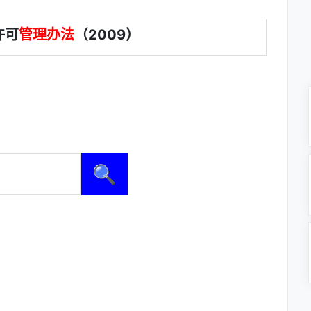
许可
管理办法
（2009）
🔍