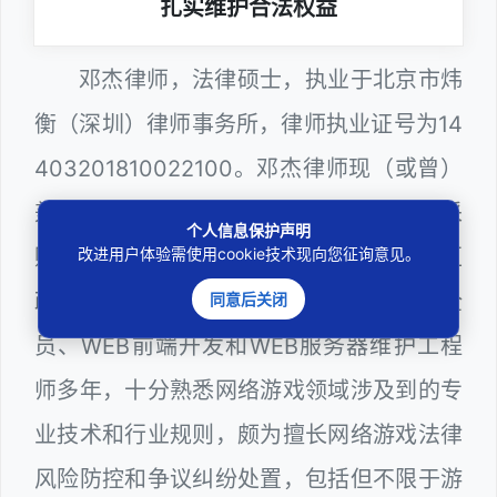
扎实维护合法权益
邓杰律师，法律硕士，执业于北京市炜
衡（深圳）律师事务所，律师执业证号为14
403201810022100。邓杰律师现（或曾）
兼任深圳市人民政府听证员、深圳市政府采
个人信息保护声明
购评审专家（法律类），曾担任深圳市某区
改进用户体验需使用cookie技术现向您征询意见。
政府系统公职律师、计算机信息网络安全
同意后关闭
员、WEB前端开发和WEB服务器维护工程
师多年，十分熟悉网络游戏领域涉及到的专
业技术和行业规则，颇为擅长网络游戏法律
风险防控和争议纠纷处置，包括但不限于游