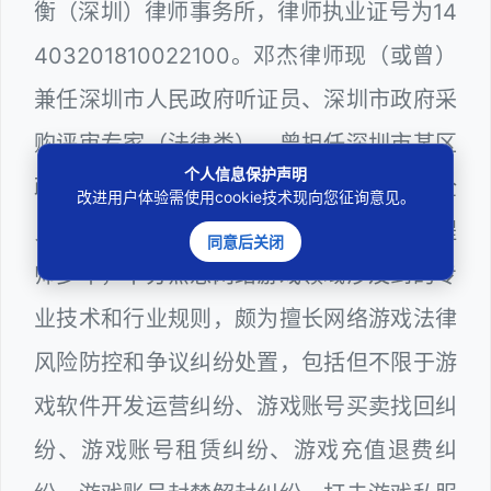
衡（深圳）律师事务所，律师执业证号为14
403201810022100。邓杰律师现（或曾）
兼任深圳市人民政府听证员、深圳市政府采
购评审专家（法律类），曾担任深圳市某区
个人信息保护声明
政府系统公职律师、计算机信息网络安全
改进用户体验需使用cookie技术现向您征询意见。
员、WEB前端开发和WEB服务器维护工程
同意后关闭
师多年，十分熟悉网络游戏领域涉及到的专
业技术和行业规则，颇为擅长网络游戏法律
风险防控和争议纠纷处置，包括但不限于游
戏软件开发运营纠纷、游戏账号买卖找回纠
纷、游戏账号租赁纠纷、游戏充值退费纠