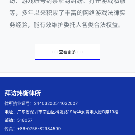
纷、游戏账号封禁解封纠纷、打击游戏私服
等，多年以来积累了丰富的网络游戏法律实
务经验，能有效维护委托人各类合法权益。
· · · 查看更多 · · ·
拜访炜衡律所
律所执业证号：24403200511032007
地址：广东省深圳市南山区科发路19号华润置地大厦D座19楼
邮编：518057
传真：+86-0755-82984599