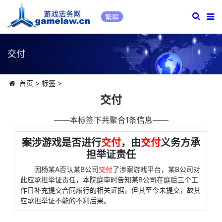
繁體
交付
首页
>
标签
>
交付
――本标签下共聚合1条信息――
案涉游戏是否进行
交付
，由
交付
义务方承
担举证责任
因杨某A否认某B公司
交付
了涉案游戏平台，某B公司对
此应承担举证责任，本院庭审时告知某B公司在庭后三个工
作日补充提交合同履行的相关证据，但其至今未提交，故其
应承担举证不能的不利后果。