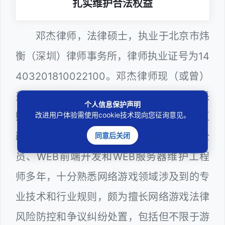
扎实维护合法权益
邓杰律师，法律硕士，执业于北京市炜
衡（深圳）律师事务所，律师执业证号为14
403201810022100。邓杰律师现（或曾）
兼任深圳市人民政府听证员、深圳市政府采
个人信息保护声明
购评审专家（法律类），曾担任深圳市某区
改进用户体验需使用cookie技术现向您征询意见。
政府系统公职律师、计算机信息网络安全
同意后关闭
员、WEB前端开发和WEB服务器维护工程
师多年，十分熟悉网络游戏领域涉及到的专
业技术和行业规则，颇为擅长网络游戏法律
风险防控和争议纠纷处置，包括但不限于游