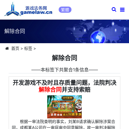
繁體
解除合同
首页
>
标签
>
解除合同
――本标签下共聚合1条信息――
开发游戏不及时且存质量问题，法院判决
解除合同
并支持索赔
根据一审法院查明的事实，刘某B请求确认解除涉案合
同，成都某A公司在一审庭审中同意解除，故一审判决解除