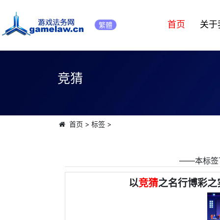
首页
关于
繁體
竞猜
首页
>
标签
>
――本标签
以
竞猜
之名行博彩之