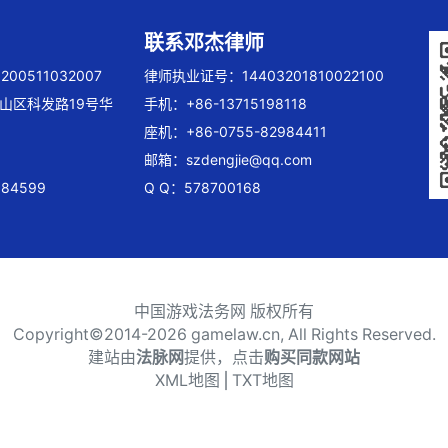
联系邓杰律师
00511032007
律师执业证号：14403201810022100
山区科发路19号华
手机：+86-13715198118
座机：+86-0755-82984411
邮箱：
szdengjie@qq.com
84599
Q Q：578700168
中国游戏法务网 版权所有
Copyright©2014-
2026 gamelaw.cn, All Rights Reserved.
建站由
法脉网
提供，点击
购买同款网站
XML地图
⎪
TXT地图