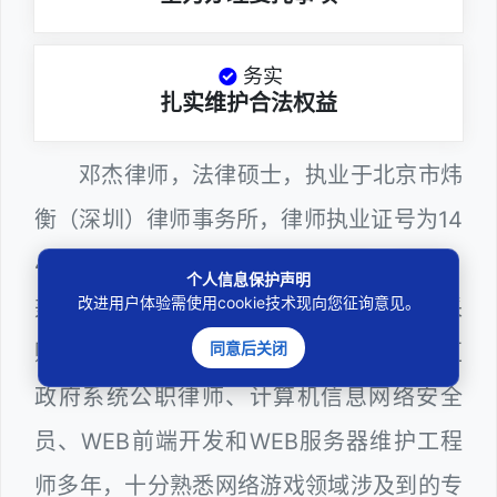
务实
扎实维护合法权益
邓杰律师，法律硕士，执业于北京市炜
衡（深圳）律师事务所，律师执业证号为14
403201810022100。邓杰律师现（或曾）
个人信息保护声明
改进用户体验需使用cookie技术现向您征询意见。
兼任深圳市人民政府听证员、深圳市政府采
同意后关闭
购评审专家（法律类），曾担任深圳市某区
政府系统公职律师、计算机信息网络安全
员、WEB前端开发和WEB服务器维护工程
师多年，十分熟悉网络游戏领域涉及到的专