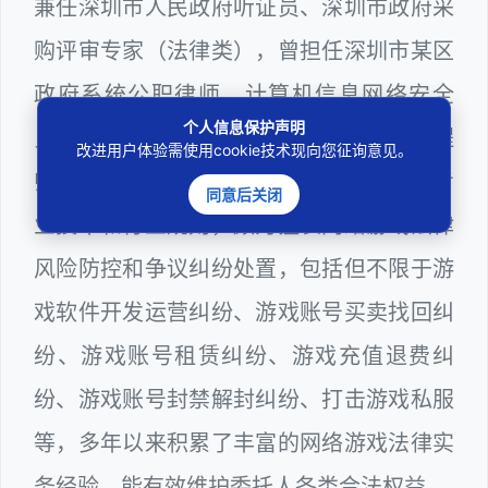
兼任深圳市人民政府听证员、深圳市政府采
购评审专家（法律类），曾担任深圳市某区
政府系统公职律师、计算机信息网络安全
个人信息保护声明
员、WEB前端开发和WEB服务器维护工程
改进用户体验需使用cookie技术现向您征询意见。
师多年，十分熟悉网络游戏领域涉及到的专
同意后关闭
业技术和行业规则，颇为擅长网络游戏法律
风险防控和争议纠纷处置，包括但不限于游
戏软件开发运营纠纷、游戏账号买卖找回纠
纷、游戏账号租赁纠纷、游戏充值退费纠
纷、游戏账号封禁解封纠纷、打击游戏私服
等，多年以来积累了丰富的网络游戏法律实
务经验，能有效维护委托人各类合法权益。