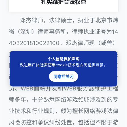
扎实维护合法权益
邓杰律师，法律硕士，执业于北京市炜
衡（深圳）律师事务所，律师执业证号为14
403201810022100。邓杰律师现（或曾）
兼任深圳市人民政府听证员、深圳市政府采
个人信息保护声明
购评审专家（法律类），曾担任深圳市某区
改进用户体验需使用cookie技术现向您征询意见。
政府系统公职律师、计算机信息网络安全
同意后关闭
员、WEB前端开发和WEB服务器维护工程
师多年，十分熟悉网络游戏领域涉及到的专
业技术和行业规则，颇为擅长网络游戏法律
风险防控和争议纠纷处置，包括但不限于游