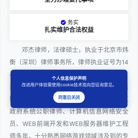
务实
扎实维护合法权益
邓杰律师，法律硕士，执业于北京市炜
衡（深圳）律师事务所，律师执业证号为14
403201810022100。邓杰律师现（或曾）
个人信息保护声明
改进用户体验需使用cookie技术现向您征询意见。
兼任深圳市人民政府听证员、深圳市政府采
同意后关闭
购评审专家（法律类），曾担任深圳市某区
政府系统公职律师、计算机信息网络安全
员、WEB前端开发和WEB服务器维护工程
师多年，十分熟悉网络游戏领域涉及到的专