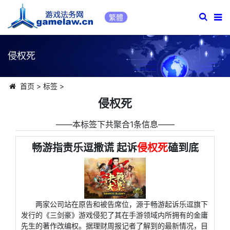
繁體
侵权死
首页
>
标签
>
侵权死
――本标签下共聚合1条信息――
畅游指责乐逗撒谎 起诉
侵权死
磕到底
两家公司站在原告和被告席位，源于畅游起诉乐逗旗下
发行的《三剑豪》游戏侵犯了其在手游领域内所拥有的金庸
先生的著作改编权。据理财周报记者了解到的最新情况，目