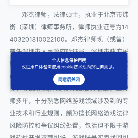
邓杰律师，法律硕士，执业于北京市炜
衡（深圳）律师事务所，律师执业证号为14
403201810022100。邓杰律师现（或曾）
兼任深圳市人民政府听证员、深圳市政府采
个人信息保护声明
购评审专家（法律类），曾担任深圳市某区
改进用户体验需使用cookie技术现向您征询意见。
政府系统公职律师、计算机信息网络安全
同意后关闭
员、WEB前端开发和WEB服务器维护工程
师多年，十分熟悉网络游戏领域涉及到的专
业技术和行业规则，颇为擅长网络游戏法律
风险防控和争议纠纷处置，包括但不限于游
戏软件开发运营纠纷、游戏账号买卖找回纠