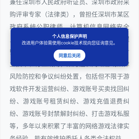
兼任深圳市人民政府听证员、深圳市政府采
购评审专家（法律类），曾担任深圳市某区
政府系统公职律师、计算机信息网络安全
个人信息保护声明
员、WEB前端开发和WEB服务器维护工程
改进用户体验需使用cookie技术现向您征询意见。
师多年，十分熟悉网络游戏领域涉及到的专
同意后关闭
业技术和行业规则，颇为擅长网络游戏法律
风险防控和争议纠纷处置，包括但不限于游
戏软件开发运营纠纷、游戏账号买卖找回纠
纷、游戏账号租赁纠纷、游戏充值退费纠
纷、游戏账号封禁解封纠纷、打击游戏私服
等，多年以来积累了丰富的网络游戏法律实
务经验，能有效维护委托人各类合法权益。