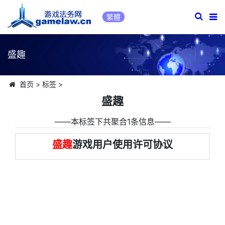
繁體
盛趣
首页
>
标签
>
盛趣
――本标签下共聚合1条信息――
盛趣
游戏用户使用许可协议