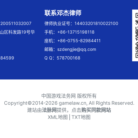
联系邓杰律师
00511032007
律师执业证号：14403201810022100
山区科发路19号华
手机：+86-13715198118
座机：+86-0755-82984411
邮箱：
szdengjie@qq.com
84599
Q Q：578700168
中国游戏法务网 版权所有
Copyright©2014-
2026 gamelaw.cn, All Rights Reserved.
建站由
法脉网
提供，点击
购买同款网站
XML地图
⎪
TXT地图