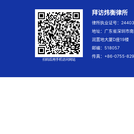
拜访炜衡律所
律所执业证号：244032
地址：广东省深圳市南
润置地大厦D座19楼
邮编：518057
传真：+86-0755-829
扫码后用手机访问网站