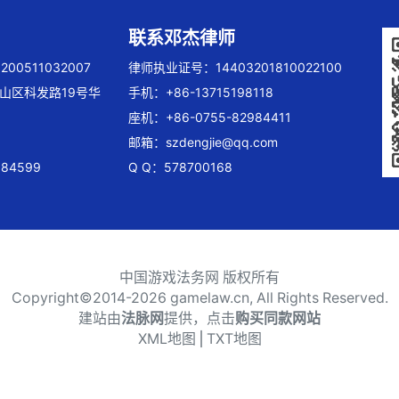
联系邓杰律师
00511032007
律师执业证号：14403201810022100
山区科发路19号华
手机：+86-13715198118
座机：+86-0755-82984411
邮箱：
szdengjie@qq.com
84599
Q Q：578700168
中国游戏法务网 版权所有
Copyright©2014-
2026 gamelaw.cn, All Rights Reserved.
建站由
法脉网
提供，点击
购买同款网站
XML地图
⎪
TXT地图