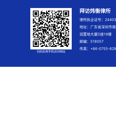
拜访炜衡律所
律所执业证号：244032
地址：广东省深圳市南
润置地大厦D座19楼
邮编：518057
传真：+86-0755-829
扫码后用手机访问网站