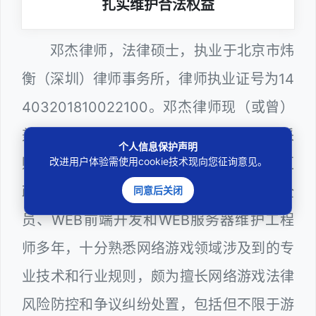
扎实维护合法权益
邓杰律师，法律硕士，执业于北京市炜
衡（深圳）律师事务所，律师执业证号为14
403201810022100。邓杰律师现（或曾）
兼任深圳市人民政府听证员、深圳市政府采
个人信息保护声明
购评审专家（法律类），曾担任深圳市某区
改进用户体验需使用cookie技术现向您征询意见。
政府系统公职律师、计算机信息网络安全
同意后关闭
员、WEB前端开发和WEB服务器维护工程
师多年，十分熟悉网络游戏领域涉及到的专
业技术和行业规则，颇为擅长网络游戏法律
风险防控和争议纠纷处置，包括但不限于游