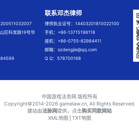
联系邓杰律师
00511032007
律师执业证号：14403201810022100
山区科发路19号华
手机：+86-13715198118
座机：+86-0755-82984411
邮箱：
szdengjie@qq.com
84599
Q Q：578700168
中国游戏法务网 版权所有
Copyright©2014-
2026 gamelaw.cn, All Rights Reserved.
建站由
法脉网
提供，点击
购买同款网站
XML地图
⎪
TXT地图