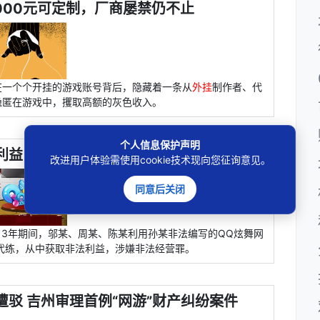
000元可定制，厂商屡禁仍不止
在一个个开挂的游戏账号背后，隐藏着一条从
外挂
制作者、代
隐匿在游戏中，攫取高额的灰色收入。
个人信息保护声明
利益 涉嫌非法经营罪挂出罪与罚
改进用户体验需使用cookie技术现向您征询意见。
同意后关闭
013年期间，邬某、周某、陈某利用孙某非法编写的QQ炫舞网
家代练，从中获取非法利益，涉嫌非法经营罪。
遭驳 吉州审理首例“网游”财产纠纷案件