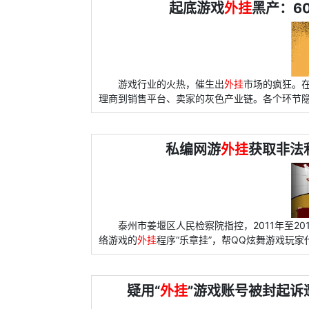
起底游戏
外挂
黑产：6
游戏行业的火热，催生出
外挂
市场的疯狂。
理商到销售平台、卖家的灰色产业链。各个环节
私编网游
外挂
获取非法
泰州市姜堰区人民检察院指控，2011年至2
络游戏的
外挂
程序“乐章挂”，帮QQ炫舞游戏玩
疑用“
外挂
”游戏账号被封起诉