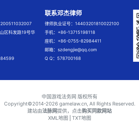
联系邓杰律师
00511032007
律师执业证号：14403201810022100
山区科发路19号华
手机：+86-13715198118
座机：+86-0755-82984411
邮箱：
szdengjie@qq.com
84599
Q Q：578700168
中国游戏法务网 版权所有
Copyright©2014-
2026 gamelaw.cn, All Rights Reserved.
建站由
法脉网
提供，点击
购买同款网站
XML地图
⎪
TXT地图