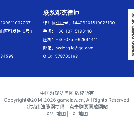
联系邓杰律师
00511032007
律师执业证号：14403201810022100
山区科发路19号华
手机：+86-13715198118
座机：+86-0755-82984411
邮箱：
szdengjie@qq.com
84599
Q Q：578700168
中国游戏法务网 版权所有
Copyright©2014-
2026 gamelaw.cn, All Rights Reserved.
建站由
法脉网
提供，点击
购买同款网站
XML地图
⎪
TXT地图