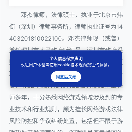
邓杰律师，法律硕士，执业于北京市炜
衡（深圳）律师事务所，律师执业证号为14
403201810022100。邓杰律师现（或曾）
兼任深圳市人民政府听证员、深圳市政府采
个人信息保护声明
购评审专家（法律类），曾担任深圳市某区
改进用户体验需使用cookie技术现向您征询意见。
政府系统公职律师、计算机信息网络安全
同意后关闭
员、WEB前端开发和WEB服务器维护工程
师多年，十分熟悉网络游戏领域涉及到的专
业技术和行业规则，颇为擅长网络游戏法律
风险防控和争议纠纷处置，包括但不限于游