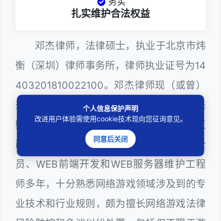
务实
扎实维护合法权益
邓杰律师，法律硕士，执业于北京市炜
衡（深圳）律师事务所，律师执业证号为14
403201810022100。邓杰律师现（或曾）
兼任深圳市人民政府听证员、深圳市政府采
个人信息保护声明
改进用户体验需使用cookie技术现向您征询意见。
购评审专家（法律类），曾担任深圳市某区
同意后关闭
政府系统公职律师、计算机信息网络安全
员、WEB前端开发和WEB服务器维护工程
师多年，十分熟悉网络游戏领域涉及到的专
业技术和行业规则，颇为擅长网络游戏法律