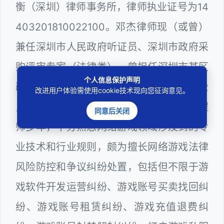
衡（深圳）律师事务所，律师执业证号为14
403201810022100。邓杰律师现（或曾）
兼任深圳市人民政府听证员、深圳市政府采
购评审专家（法律类），曾担任深圳市某区
个人信息保护声明
政府系统公职律师、计算机信息网络安全
改进用户体验需使用cookie技术现向您征询意见。
员、WEB前端开发和WEB服务器维护工程
同意后关闭
师多年，十分熟悉网络游戏领域涉及到的专
业技术和行业规则，颇为擅长网络游戏法律
风险防控和争议纠纷处置，包括但不限于游
戏软件开发运营纠纷、游戏账号买卖找回纠
纷、游戏账号租赁纠纷、游戏充值退费纠