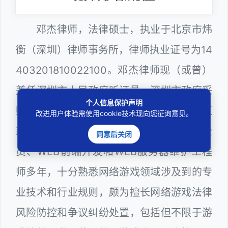
邓杰律师，法律硕士，执业于北京市炜
衡（深圳）律师事务所，律师执业证号为14
403201810022100。邓杰律师现（或曾）
兼任深圳市人民政府听证员、深圳市政府采
个人信息保护声明
购评审专家（法律类），曾担任深圳市某区
改进用户体验需使用cookie技术现向您征询意见。
政府系统公职律师、计算机信息网络安全
同意后关闭
员、WEB前端开发和WEB服务器维护工程
师多年，十分熟悉网络游戏领域涉及到的专
业技术和行业规则，颇为擅长网络游戏法律
风险防控和争议纠纷处置，包括但不限于游