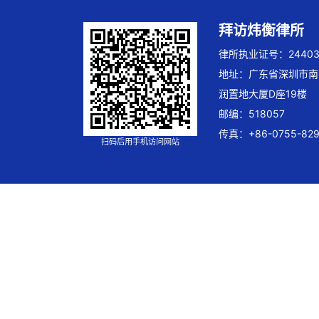
拜访炜衡律所
律所执业证号：244032
地址：广东省深圳市南
润置地大厦D座19楼
邮编：518057
传真：+86-0755-829
扫码后用手机访问网站