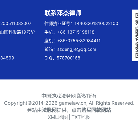
联系邓杰律师
00511032007
律师执业证号：14403201810022100
山区科发路19号华
手机：+86-13715198118
座机：+86-0755-82984411
邮箱：
szdengjie@qq.com
84599
Q Q：578700168
中国游戏法务网 版权所有
Copyright©2014-
2026 gamelaw.cn, All Rights Reserved.
建站由
法脉网
提供，点击
购买同款网站
XML地图
⎪
TXT地图