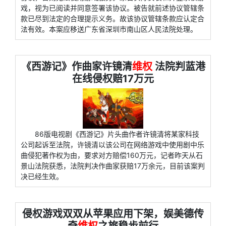
戏，视为已阅读并同意签署该协议。被告就前述协议管辖条
款已尽到法定的合理提示义务。故该协议管辖条款应认定合
法有效。本案应移送广东省深圳市南山区人民法院处理。
《西游记》作曲家许镜清
维权
法院判蓝港
在线侵权赔17万元
86版电视剧《西游记》片头曲作者许镜清将某家科技
公司起诉至法院，许镜清以该公司在网络游戏中使用剧中乐
曲侵犯著作权为由，要求对方赔偿160万元，记者昨天从石
景山法院获悉，法院判决作曲家获赔17万余元，目前该案判
决已经生效。
侵权游戏双双从苹果应用下架，娱美德传