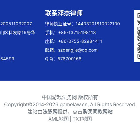
联系邓杰律师
00511032007
律师执业证号：14403201810022100
山区科发路19号华
手机：+86-13715198118
座机：+86-0755-82984411
邮箱：
szdengjie@qq.com
84599
Q Q：578700168
中国游戏法务网 版权所有
Copyright©2014-
2026 gamelaw.cn, All Rights Reserved.
建站由
法脉网
提供，点击
购买同款网站
XML地图
⎪
TXT地图