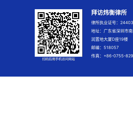
拜访炜衡律所
律所执业证号：244032
地址：广东省深圳市南
润置地大厦D座19楼
邮编：518057
传真：+86-0755-829
扫码后用手机访问网站