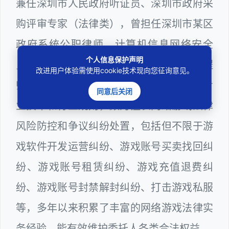
兼任深圳市人民政府听证员、深圳市政府采
购评审专家（法律类），曾担任深圳市某区
政府系统公职律师、计算机信息网络安全
个人信息保护声明
员、WEB前端开发和WEB服务器维护工程
改进用户体验需使用cookie技术现向您征询意见。
师多年，十分熟悉网络游戏领域涉及到的专
同意后关闭
业技术和行业规则，颇为擅长网络游戏法律
风险防控和争议纠纷处置，包括但不限于游
戏软件开发运营纠纷、游戏账号买卖找回纠
纷、游戏账号租赁纠纷、游戏充值退费纠
纷、游戏账号封禁解封纠纷、打击游戏私服
等，多年以来积累了丰富的网络游戏法律实
务经验，能有效维护委托人各类合法权益。