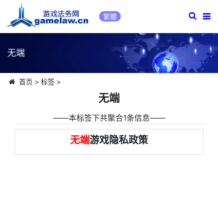
繁體
无端
首页
>
标签
>
无端
――本标签下共聚合1条信息――
无端
游戏隐私政策