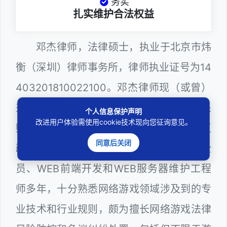
务实
扎实维护合法权益
邓杰律师，法律硕士，执业于北京市炜
衡（深圳）律师事务所，律师执业证号为14
403201810022100。邓杰律师现（或曾）
兼任深圳市人民政府听证员、深圳市政府采
个人信息保护声明
改进用户体验需使用cookie技术现向您征询意见。
购评审专家（法律类），曾担任深圳市某区
同意后关闭
政府系统公职律师、计算机信息网络安全
员、WEB前端开发和WEB服务器维护工程
师多年，十分熟悉网络游戏领域涉及到的专
业技术和行业规则，颇为擅长网络游戏法律