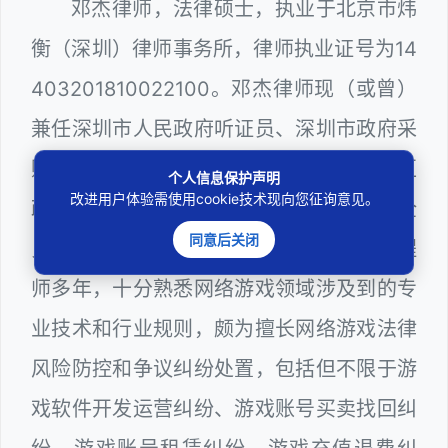
邓杰律师，法律硕士，执业于北京市炜
衡（深圳）律师事务所，律师执业证号为14
403201810022100。邓杰律师现（或曾）
兼任深圳市人民政府听证员、深圳市政府采
购评审专家（法律类），曾担任深圳市某区
个人信息保护声明
改进用户体验需使用cookie技术现向您征询意见。
政府系统公职律师、计算机信息网络安全
同意后关闭
员、WEB前端开发和WEB服务器维护工程
师多年，十分熟悉网络游戏领域涉及到的专
业技术和行业规则，颇为擅长网络游戏法律
风险防控和争议纠纷处置，包括但不限于游
戏软件开发运营纠纷、游戏账号买卖找回纠