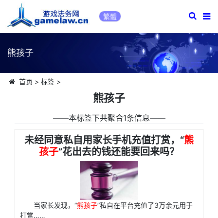
繁體
熊孩子
首页
>
标签
>
熊孩子
――本标签下共聚合1条信息――
未经同意私自用家长手机充值打赏，“
熊
孩子
”花出去的钱还能要回来吗？
当家长发现，“
熊孩子
”私自在平台充值了3万余元用于
打赏……