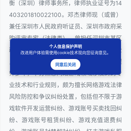
衡（深圳）律师事务所，律师执业证号为14
403201810022100。邓杰律师现（或曾）
兼任深圳市人民政府听证员、深圳市政府采
购评审专家（法律类），曾担任深圳市某区
个人信息保护声明
政府系统公职律师、计算机信息网络安全
改进用户体验需使用cookie技术现向您征询意见。
员、WEB前端开发和WEB服务器维护工程
同意后关闭
师多年，十分熟悉网络游戏领域涉及到的专
业技术和行业规则，颇为擅长网络游戏法律
风险防控和争议纠纷处置，包括但不限于游
戏软件开发运营纠纷、游戏账号买卖找回纠
纷、游戏账号租赁纠纷、游戏充值退费纠