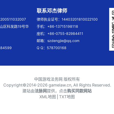
联系邓杰律师
00511032007
律师执业证号：14403201810022100
山区科发路19号华
手机：+86-13715198118
座机：+86-0755-82984411
邮箱：
szdengjie@qq.com
84599
Q Q：578700168
中国游戏法务网 版权所有
Copyright©2014-
2026 gamelaw.cn, All Rights Reserved.
建站由
法脉网
提供，点击
购买同款网站
XML地图
⎪
TXT地图