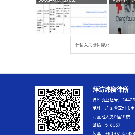
拜访炜衡律所
律所执业证号：244032
地址：广东省深圳市南
润置地大厦D座19楼
邮编：518057
传真：+86-0755-829