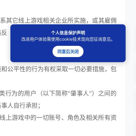
。
系其它线上游戏相关企业所实施，或其雇佣
违反《中华人民共和国反不正当竞争法》，并
个人信息保护声明
改进用户体验需使用cookie技术现向您征询意见。
同意后关闭
公平性的行为有权采取一切必要措施，包
行为的用户（以下简称“肇事人”）之间的
当事人自行承担；
线上游戏中的一切账号、角色及相关所有资