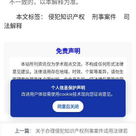
不一致的，以本解释为准。
本文
标签
：
侵犯知识产权
刑事案件
司
法解释
免责声明
本站所刊资讯仅为学术观点交流，不构成任何形式法律
意见建议。法律适用存在地域、时效、个案等差异，请勿生
搬硬套处理具体个案纠纷，由此产生的一切法律后果皆由您
自担全责。如您有相关法律事务需要办理请联系咨询专业执
个人信息保护声明
改进用户体验需使用cookie技术现向您征询意见。
业律师获取针对性法律意见。本站刊载内容版权归原权利
人，如涉及您的权益可联系处理。
同意后关闭
上一篇
：
关于办理侵犯知识产权刑事案件适用法律若