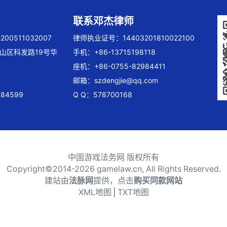
联系邓杰律师
00511032007
律师执业证号：14403201810022100
山区科发路19号华
手机：+86-13715198118
座机：+86-0755-82984411
邮箱：
szdengjie@qq.com
84599
Q Q：578700168
中国游戏法务网 版权所有
Copyright©2014-
2026 gamelaw.cn, All Rights Reserved.
建站由
法脉网
提供，点击
购买同款网站
XML地图
⎪
TXT地图