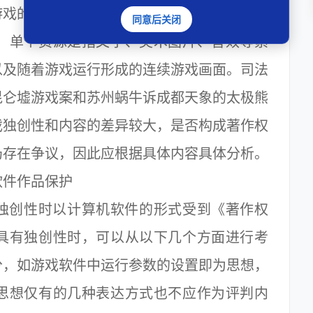
游戏的能够被机器识别的代码化指令序列；游
同意后关闭
；单个资源是指文字、美术图片、音效等素
以及随着游戏运行形成的连续游戏画面。司法
昆仑墟游戏案和苏州蜗牛诉成都天象的太极熊
戏独创性和内容的差异较大，是否构成著作权
仍存在争议，因此应根据具体内容具体分析。
件作品保护
创性时以计算机软件的形式受到《著作权
具有独创性时，可以从以下几个方面进行考
分，如游戏软件中运行参数的设置即为思想，
思想仅有的几种表达方式也不应作为评判内